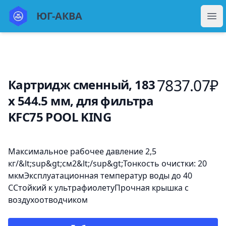
ЮГ Аква
ЮГ-АКВА
Отк
7837.07
₽
Картридж сменный, 183
х 544.5 мм, для фильтра
KFC75 POOL KING
Описание
Максимальное рабочее давление 2,5
кг/&lt;sup&gt;см2&lt;/sup&gt;Тонкость очистки: 20
мкмЭксплуатационная температур воды до 40
ССтойкий к ультрафиолетуПрочная крышка с
воздухоотводчиком