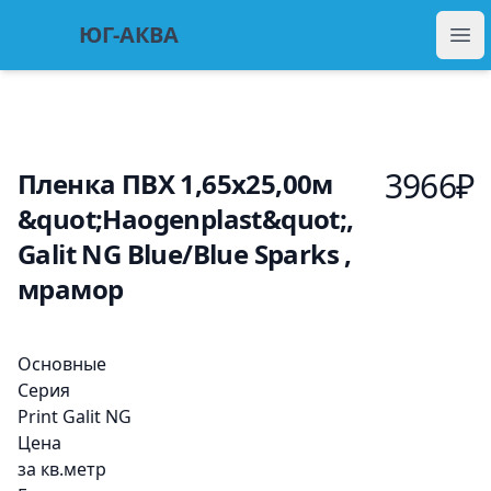
ЮГ Аква
ЮГ-АКВА
Отк
3966
₽
Пленка ПВХ 1,65х25,00м
&quot;Haogenplast&quot;,
Galit NG Blue/Blue Sparks ,
мрамор
Описание
Основные
Серия
Print Galit NG
Цена
за кв.метр