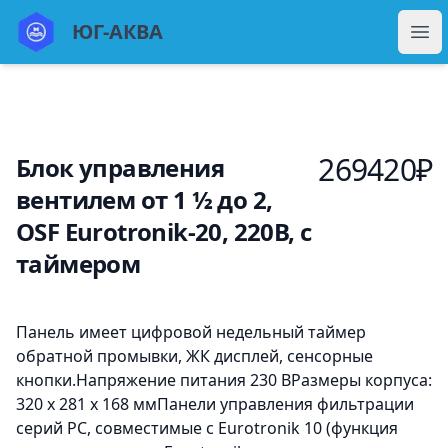
ЮГ Аква
ЮГ-АКВА
Отк
269420
₽
Блок управления
вентилем от 1 ½ до 2,
OSF Eurotronik-20, 220В, с
таймером
Описание
Панель имеет цифровой недельный таймер
обратной промывки, ЖК дисплей, сенсорные
кнопки.Напряжение питания 230 ВРазмеры корпуса:
320 х 281 х 168 ммПанели управления фильтрации
серий PC, совместимые с Eurotronik 10 (функция