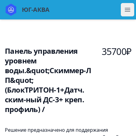
ЮГ Аква
ЮГ-АКВА
Отк
35700
₽
Панель управления
уровнем
воды.&quot;Скиммер-Л
П&quot;
(БлокТРИТОН-1+Датч.
ским-ный ДС-3+ креп.
профиль) /
Описание
Решение предназначено для поддержания