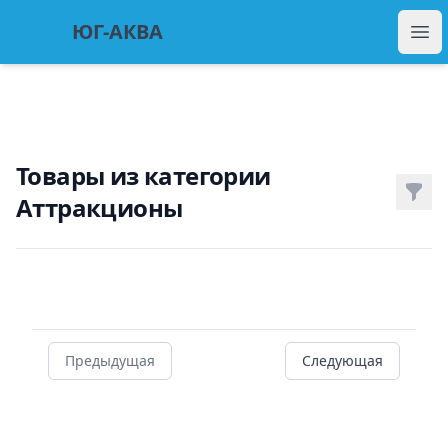
ЮГ Аква
ЮГ-АКВА
Отк
Товары из категории
Фил
Аттракционы
Товары
Предыдущая
Следующая