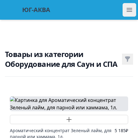
ЮГ Аква
ЮГ-АКВА
Отк
Товары из категории
Фил
Оборудование для Саун и СПА
Товары
Добавить товар
Ароматический концентрат Зеленый лайм, для
5 185
₽
парной или хаммама, 1л.