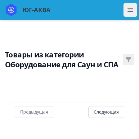
ЮГ Аква
ЮГ-АКВА
Отк
Товары из категории
Фил
Оборудование для Саун и СПА
Товары
Предыдущая
Следующая