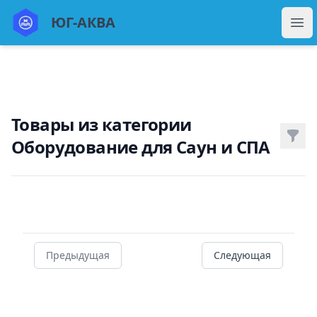
ЮГ Аква
ЮГ-АКВА
Отк
Товары из категории
Фил
Оборудование для Саун и СПА
Товары
Предыдущая
Следующая